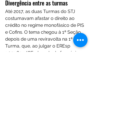
Divergência entre as turmas
Até 2017, as duas Turmas do STJ 
costumavam afastar o direito ao 
crédito no regime monofásico de PIS 
e Cofins. O tema chegou à 1ª Seção 
depois de uma reviravolta na 1ª 
Turma, que, ao julgar o EREsp 
1.051.634/CE, da rede de farmácias 
Pague Menos, passou a acolher uma 
tese favorável aos contribuintes. Por 
maioria de três votos a dois, a 1ª 
Turma permitiu a tomada de créditos 
no regime monofásico por entender 
que a lei que criou o Reporto 
determinou que vendas efetuadas 
com isenção, suspensão, alíquota 
zero ou não incidência das 
contribuições não impedem que o 
vendedor tome créditos vinculados 